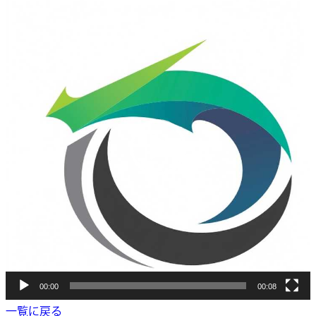
動
画
プ
レ
ー
ヤ
ー
00:00
00:08
一覧に戻る