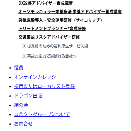
DX改善アドバイザー育成講習
オーソモレキュラー栄養療法 栄養アドバイザー養成講座
笑気麻酔導入・安全運用研修（サイコリッチ）
トリートメントプランナー®育成研修
交通事故リスクアドバイザー研修
① 従業員のための福利厚生サービス編
② 事故対応力で選ばれる会社へ
役員
オンラインカレッジ
採用またはローカリスト登録
ドラゴン出版
結の会
コネクトグループについて
お問合せ