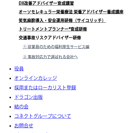
DX改善アドバイザー育成講習
オーソモレキュラー栄養療法 栄養アドバイザー養成講座
笑気麻酔導入・安全運用研修（サイコリッチ）
トリートメントプランナー®育成研修
交通事故リスクアドバイザー研修
① 従業員のための福利厚生サービス編
② 事故対応力で選ばれる会社へ
役員
オンラインカレッジ
採用またはローカリスト登録
ドラゴン出版
結の会
コネクトグループについて
お問合せ