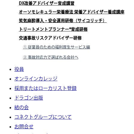
DX改善アドバイザー育成講習
オーソモレキュラー栄養療法 栄養アドバイザー養成講座
笑気麻酔導入・安全運用研修（サイコリッチ）
トリートメントプランナー®育成研修
交通事故リスクアドバイザー研修
① 従業員のための福利厚生サービス編
② 事故対応力で選ばれる会社へ
役員
オンラインカレッジ
採用またはローカリスト登録
ドラゴン出版
結の会
コネクトグループについて
お問合せ