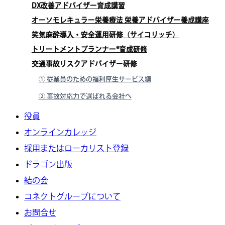
DX改善アドバイザー育成講習
オーソモレキュラー栄養療法 栄養アドバイザー養成講座
笑気麻酔導入・安全運用研修（サイコリッチ）
トリートメントプランナー®育成研修
交通事故リスクアドバイザー研修
① 従業員のための福利厚生サービス編
② 事故対応力で選ばれる会社へ
役員
オンラインカレッジ
採用またはローカリスト登録
ドラゴン出版
結の会
コネクトグループについて
お問合せ