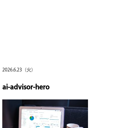
2026.6.23（火）
ai-advisor-hero